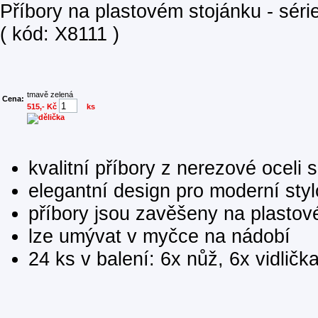
Příbory na plastovém stojánku - séri
( kód: X8111 )
tmavě zelená
Cena:
515,- Kč
ks
kvalitní příbory z nerezové oceli 
elegantní design pro moderní styl
příbory jsou zavěšeny na plastov
lze umývat v myčce na nádobí
24 ks v balení: 6x nůž, 6x vidlička