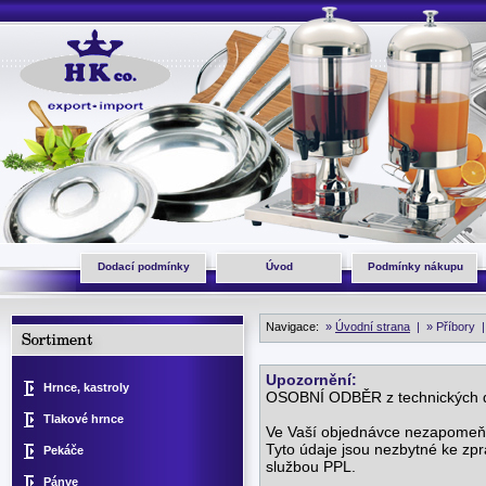
Dodací podmínky
Úvod
Podmínky nákupu
Navigace:
»
Úvodní strana
|
» Příbory 
Upozornění:
Hrnce, kastroly
OSOBNÍ ODBĚR z technických d
Tlakové hrnce
Ve Vaší objednávce nezapomeňte
Tyto údaje jsou nezbytné ke zp
Pekáče
službou PPL.
Pánve