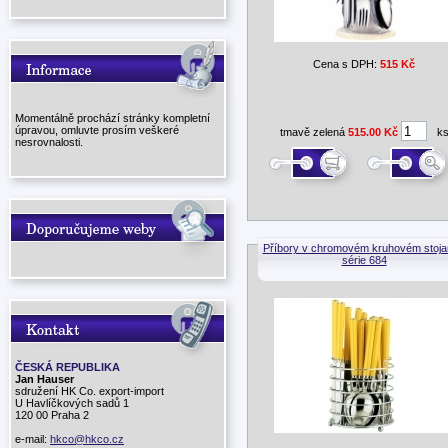
Cena s DPH:
515 Kč
Momentálně prochází stránky kompletní
úpravou, omluvte prosím veškeré
tmavě zelená
515.00 Kč
k
nesrovnalosti.
Příbory v chromovém kruhovém stoja
série 684
ČESKÁ REPUBLIKA
Jan Hauser
sdružení HK Co. export-import
U Havlíčkových sadů 1
120 00 Praha 2
e-mail:
hkco@hkco.cz