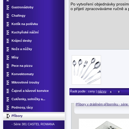
Po vytvoření objednávky prosím
Gastronádoby
o přijetí zpracováváme ručně a
Chafingy
Kotlík na polévku
Kuchyňské náčiní
Krájecí desky
Nože a nůžky
Mísy
Pece na pizzu
Konvektomaty
Mikrovlnné trouby
Čajové a kávové konvice
Řadit podle : ceny |
názvu
Cukřenky, solničky a...
Příbory v drátěném příborníku - série
Podnosy, tácy
Příbory
- Série 381 CASTEL ROMANA