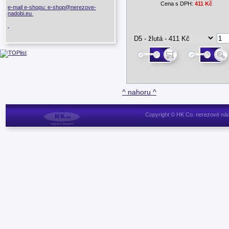
Cena s DPH:
411 Kč
e-mail e-shopu: e-shop@nerezove-
nadobi.eu
^ nahoru ^
Copyright © HK Co. nerezové nád