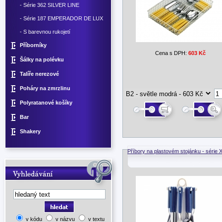
- Série 362 SILVER LINE
- Série 187 EMPERADOR DE LUX
- S barevnou rukojetí
Příborníky
Cena s DPH:
603 Kč
Šálky na polévku
Talíře nerezové
Poháry na zmrzlinu
Polyratanové košíky
Bar
Shakery
Příbory na plastovém stojánku - série 
v kódu
v názvu
v textu