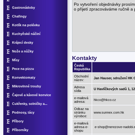
Po vytvoření objednávky prosím
Gastronádoby
o přijetí zpracováváme ručně a
Chafingy
Kotlík na polévku
Kuchyňské náčiní
Krájecí desky
Nože a nůžky
Kontakty
Mísy
Česká
Pece na pizzu
Republika
Obchodní
Konvektomaty
Jan Hauser, sdružení HK 
název:
Mikrovlnné trouby
Adresa
U Havlíčkových sadů 1, 12
sídla
Čajové a kávové konvice
e-mailová
hkco@hkco.cz
adresa:
Cukřenky, solničky a...
Odkaz na
Podnosy, tácy
stránku
www.sunnex.com.hk
výrobce:
Příbory
e-mailová
adresa e-
e-shop@nerezove-nadobi.
Příborníky
shopu