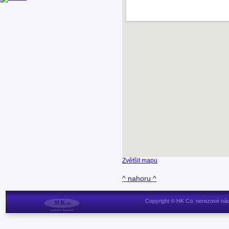
Zvětšit mapu
^ nahoru ^
Copyright © HK Co. nerezové nád