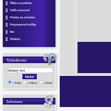
Šálky na polévku
Talíře nerezové
Poháry na zmrzlinu
Polyratanové košíky
Bar
Shakery
v kódu
v názvu
v textu