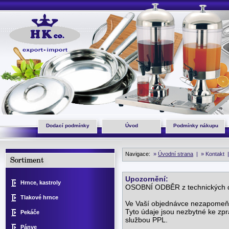
Dodací podmínky
Úvod
Podmínky nákupu
Navigace:
»
Úvodní strana
|
» Kontakt
Upozornění:
Hrnce, kastroly
OSOBNÍ ODBĚR z technických d
Tlakové hrnce
Ve Vaší objednávce nezapomeňte
Tyto údaje jsou nezbytné ke zp
Pekáče
službou PPL.
Pánve