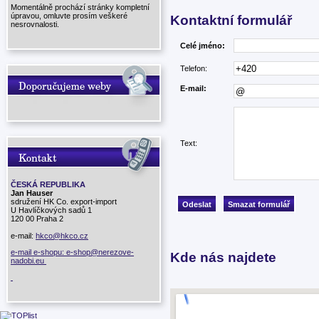
Momentálně prochází stránky kompletní
úpravou, omluvte prosím veškeré
Kontaktní formulář
nesrovnalosti.
Celé jméno:
Telefon:
E-mail:
Text:
ČESKÁ REPUBLIKA
Jan Hauser
sdružení HK Co. export-import
U Havlíčkových sadů 1
120 00 Praha 2
e-mail:
hkco@hkco.cz
e-mail e-shopu: e-shop@nerezove-
Kde nás najdete
nadobi.eu