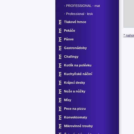
- PROFESSIONAL - mat
- Professional - lesk
Tlakové hrnce
Pekáče
^ nahor
Pánve
Gastronádoby
Chafingy
Kotlík na polévku
Kuchyňské náčiní
Krájecí desky
Nože a nůžky
Mísy
Pece na pizzu
Konvektomaty
Mikrovlnné trouby