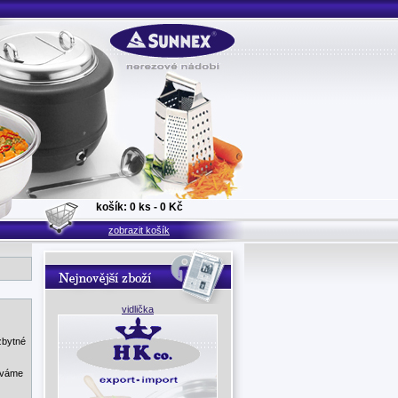
košík: 0 ks - 0 Kč
zobrazit košík
vidlička
zbytné
áváme