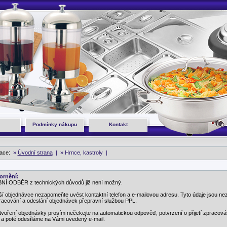
Podmínky nákupu
Kontakt
gace:
»
Úvodní strana
|
» Hrnce, kastroly |
ornění:
Í ODBĚR z technických důvodů již není možný.
ší objednávce nezapomeňte uvést kontaktní telefon a e-mailovou adresu. Tyto údaje jsou ne
racování a odeslání objednávek přepravní službou PPL.
tvoření objednávky prosím nečekejte na automatickou odpověď, potvrzení o přijetí zpracov
 a poté odesíláme na Vámi uvedený e-mail.