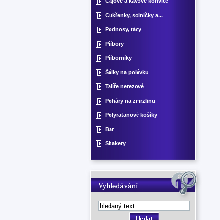
Čajové a kávové konvice
Cukřenky, solničky a...
Podnosy, tácy
Příbory
Příborníky
Šálky na polévku
Talíře nerezové
Poháry na zmrzlinu
Polyratanové košíky
Bar
Shakery