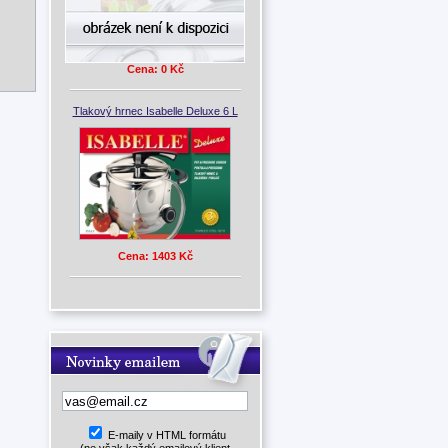
Cena: 0 Kč
Tlakový hrnec Isabelle Deluxe 6 L
Cena: 1403 Kč
E-maily v HTML formátu
(ne však každý emailový klient