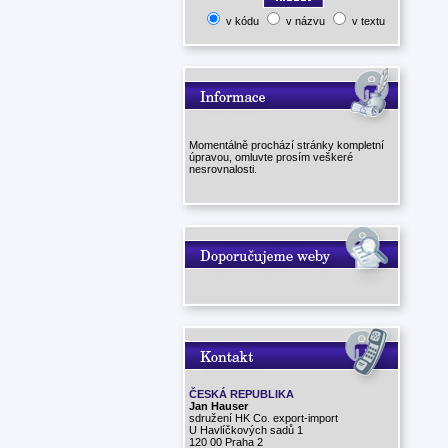
v kódu
v názvu
v textu
Momentálně prochází stránky kompletní
úpravou, omluvte prosím veškeré
nesrovnalosti.
ČESKÁ REPUBLIKA
Jan Hauser
sdružení HK Co. export-import
U Havlíčkových sadů 1
120 00 Praha 2