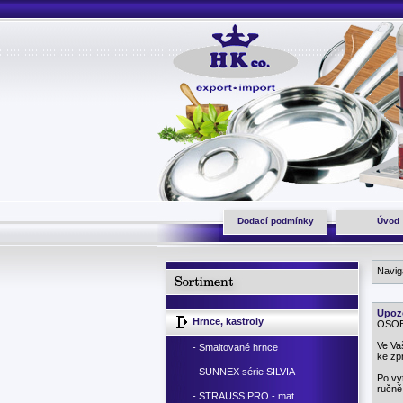
Dodací podmínky
Úvod
Navi
Upoz
Hrnce, kastroly
OSOBN
Ve Va
- Smaltované hrnce
ke zp
- SUNNEX série SILVIA
Po vy
ručně
- STRAUSS PRO - mat