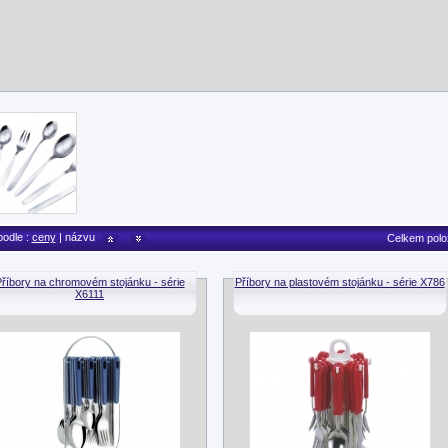
podle :
ceny
| názvu
Celkem polo
říbory na chromovém stojánku - série
Příbory na plastovém stojánku - série X786
X6111