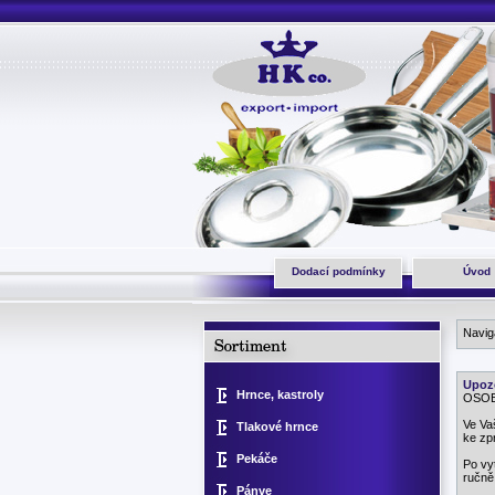
Dodací podmínky
Úvod
Navi
Upoz
Hrnce, kastroly
OSOBN
Ve Va
Tlakové hrnce
ke zp
Pekáče
Po vy
ručně
Pánve