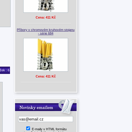
Cena: 411 Kč
Příbory v chromovém kruhovém stojanu
- série 684
žek : 6
Cena: 411 Kč
E-maily v HTML formátu