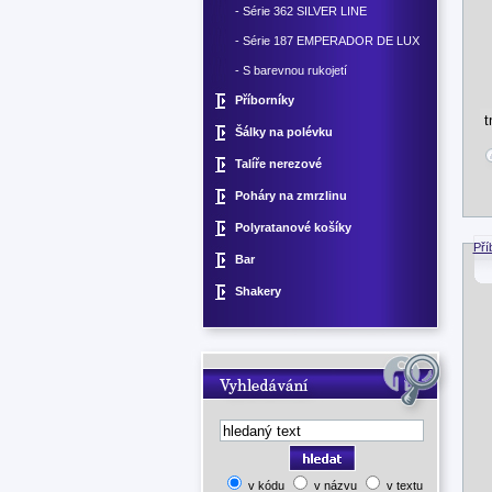
- Série 362 SILVER LINE
- Série 187 EMPERADOR DE LUX
- S barevnou rukojetí
Příborníky
Šálky na polévku
Talíře nerezové
Poháry na zmrzlinu
Polyratanové košíky
Pří
Bar
Shakery
v kódu
v názvu
v textu