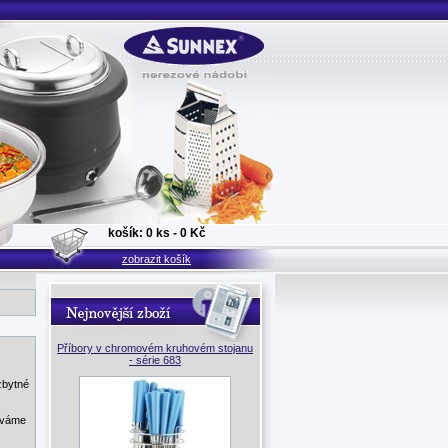
košík: 0 ks - 0 Kč
zobrazit košík
Příbory v chromovém kruhovém stojanu
- série 683
zbytné
áváme