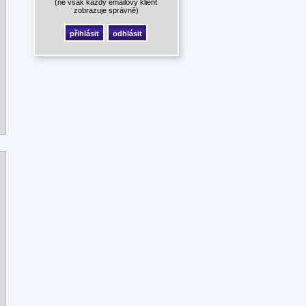
(ne však každý emailový klient
zobrazuje správně)