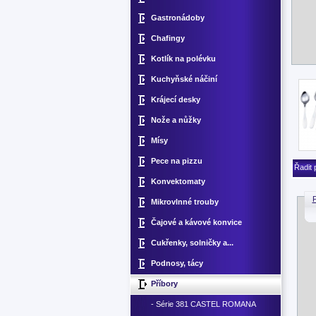
Gastronádoby
Chafingy
Kotlík na polévku
Kuchyňské náčiní
Krájecí desky
Nože a nůžky
Mísy
Pece na pizzu
Řadit 
Konvektomaty
P
Mikrovlnné trouby
Čajové a kávové konvice
Cukřenky, solničky a...
Podnosy, tácy
Příbory
- Série 381 CASTEL ROMANA