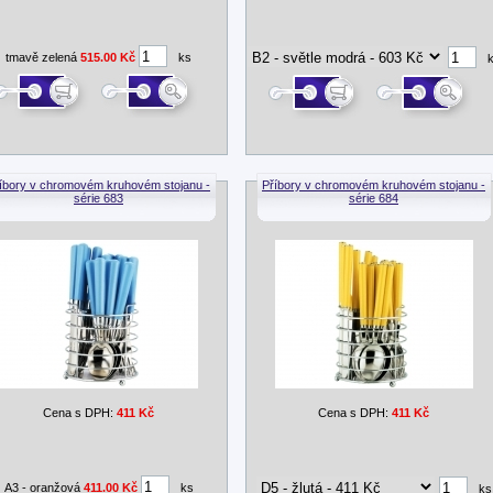
tmavě zelená
515.00 Kč
ks
íbory v chromovém kruhovém stojanu -
Příbory v chromovém kruhovém stojanu -
série 683
série 684
Cena s DPH:
411 Kč
Cena s DPH:
411 Kč
A3 - oranžová
411.00 Kč
ks
ks