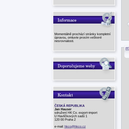
Momentálně prochází stránky kompletní
úpravou, omluvte prosím veškeré
nesrovnalosti.
Př
ČESKÁ REPUBLIKA
Jan Hauser
sdružení HK Co. export-import
U Havlíčkových sadů 1
120 00 Praha 2
e-mail:
hkco@hkco.cz