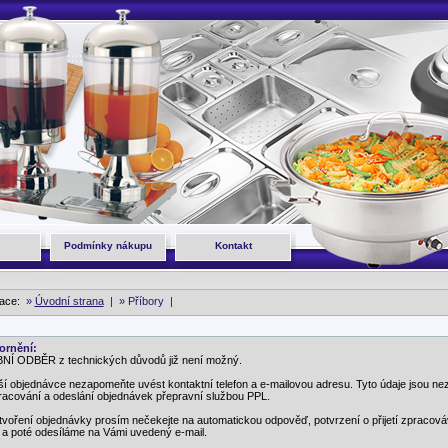
Podmínky nákupu
Kontakt
gace:
»
Úvodní strana
|
» Příbory |
ornění:
Í ODBĚR z technických důvodů již není možný.
ší objednávce nezapomeňte uvést kontaktní telefon a e-mailovou adresu. Tyto údaje jsou ne
racování a odeslání objednávek přepravní službou PPL.
tvoření objednávky prosím nečekejte na automatickou odpověď, potvrzení o přijetí zpracov
 a poté odesíláme na Vámi uvedený e-mail.